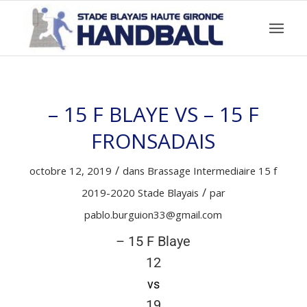
– 15 F BLAYE VS – 15 F
FRONSADAIS
/
octobre 12, 2019
dans
Brassage Intermediaire 15 f
/
2019-2020
Stade Blayais
par
pablo.burguion33@gmail.com
– 15 F Blaye
12
vs
19