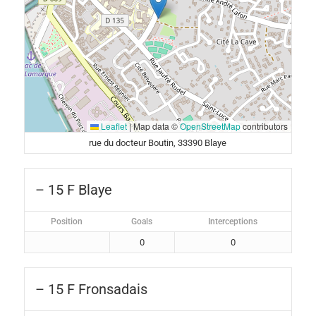
Leaflet
|
Map data ©
OpenStreetMap
contributors
rue du docteur Boutin, 33390 Blaye
– 15 F Blaye
Position
Goals
Interceptions
0
0
– 15 F Fronsadais